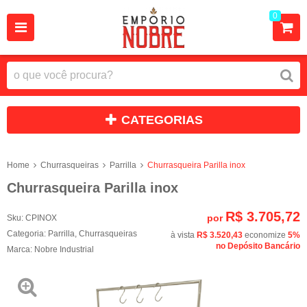
0
CATEGORIAS
Home
Churrasqueiras
Parrilla
Churrasqueira Parilla inox
Churrasqueira Parilla inox
R$ 3.705,72
por
Sku:
CPINOX
Categoria:
Parrilla
,
Churrasqueiras
à vista
R$ 3.520,43
economize
5%
no Depósito Bancário
Marca:
Nobre Industrial