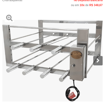
Churrasqueiras
no Depósito Bancário
ou em
10x
de
R$ 348,67