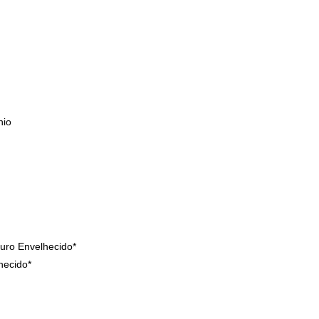
nio
uro Envelhecido*
hecido*