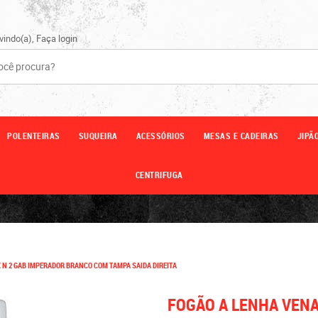
vindo(a),
Faça login
POLENTEIRAS
SUQUEIRA
ACESSÓRIOS
MESAS E CADEIRAS
JIPÃ
CENTRIFUGA
 N 2 GAB IMPERADOR BRANCO COM TAMPA SAIDA DIREITA
FOGÃO A LENHA VENA