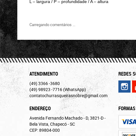
L – largura / P – profundidade / A – altura
Carregando comentários ...
ATENDIMENTO
REDES S
(49)
3366 -3680
(49)
98923 -7716
(WhatsApp)
contatochurrasqueirasnobre@gmail.com
ENDEREÇO
FORMAS
Avenida Fernando Machado - D, 3821-D
-
Bela Vista, Chapecó
-
SC
CEP: 89804-000