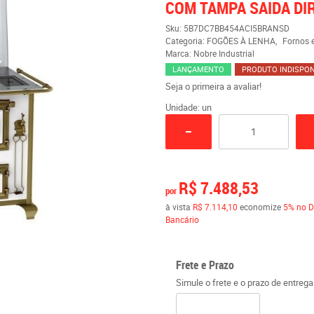
COM TAMPA SAIDA DI
Sku:
5B7DC7BB454ACI5BRANSD
Categoria:
FOGÕES À LENHA
Fornos 
Marca:
Nobre Industrial
LANÇAMENTO
PRODUTO INDISPON
Seja o primeira a avaliar!
Unidade: un
R$ 7.488,53
por
à vista
R$ 7.114,10
economize
5%
no D
Bancário
Frete e Prazo
Simule o frete e o prazo de entreg