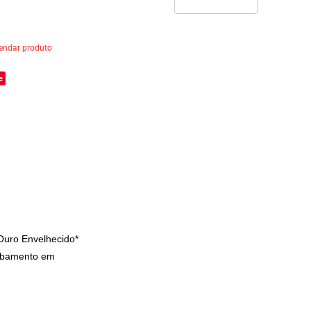
ndar produto
e
Ouro Envelhecido*
cabamento em