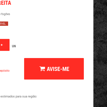
REITA
e fogões
ÍVEL
UN
AVISE-ME
epósito
a estimados para sua região: