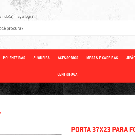
vindo(a),
Faça login
POLENTEIRAS
SUQUEIRA
ACESSÓRIOS
MESAS E CADEIRAS
JIPÃ
CENTRIFUGA
O
PORTA 37X23 PARA 