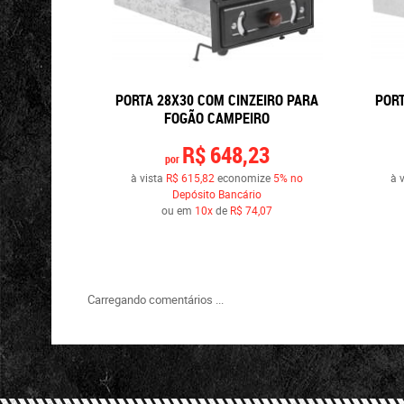
PORTA 28X30 COM CINZEIRO PARA
PORT
FOGÃO CAMPEIRO
R$ 648,23
por
à vista
R$ 615,82
economize
5%
no
à 
Depósito Bancário
ou em
10x
de
R$ 74,07
Carregando comentários ...