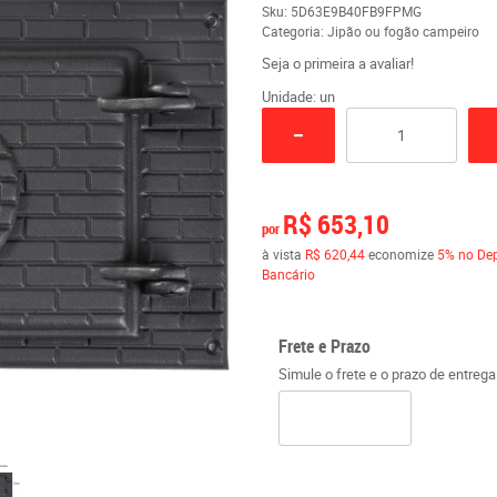
Sku:
5D63E9B40FB9FPMG
Categoria:
Jipão ou fogão campeiro
Seja o primeira a avaliar!
Unidade: un
R$ 653,10
por
à vista
R$ 620,44
economize
5%
no Dep
Bancário
Frete e Prazo
Simule o frete e o prazo de entreg