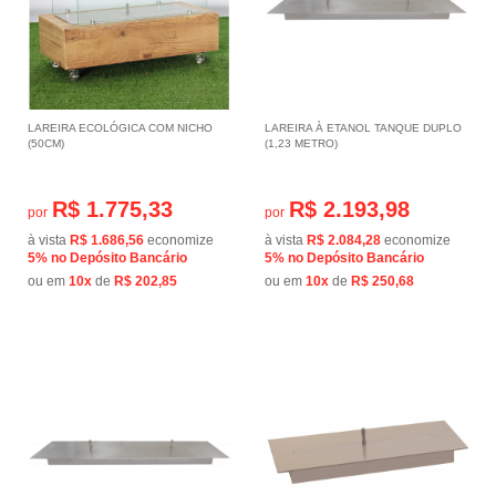
LAREIRA ECOLÓGICA COM NICHO
LAREIRA À ETANOL TANQUE DUPLO
(50CM)
(1,23 METRO)
R$ 1.775,33
R$ 2.193,98
por
por
à vista
R$ 1.686,56
economize
à vista
R$ 2.084,28
economize
5%
no Depósito Bancário
5%
no Depósito Bancário
ou em
10x
de
R$ 202,85
ou em
10x
de
R$ 250,68