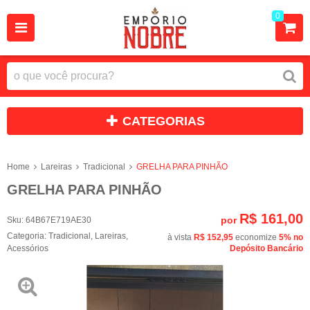
0
CATEGORIAS
Home
Lareiras
Tradicional
GRELHA PARA PINHÃO
GRELHA PARA PINHÃO
R$ 161,00
por
Sku:
64B67E719AE30
Categoria:
Tradicional
,
Lareiras
,
à vista
R$ 152,95
economize
5%
no
Acessórios
Depósito Bancário