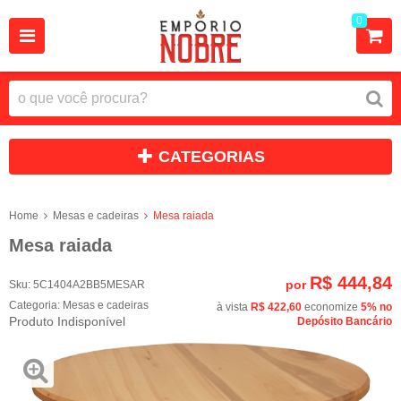
0
CATEGORIAS
Home
Mesas e cadeiras
Mesa raiada
Mesa raiada
R$ 444,84
por
Sku:
5C1404A2BB5MESAR
Categoria:
Mesas e cadeiras
à vista
R$ 422,60
economize
5%
no
Produto Indisponível
Depósito Bancário