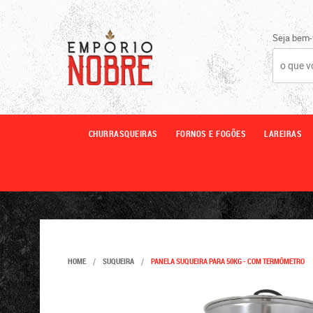
Seja bem-
CHURRASQUEIRAS
FORNOS E FOGÕES
LAREIRAS
HOME
SUQUEIRA
PANELA SUQUEIRA PARA 50KG - COM TERMÔMETRO