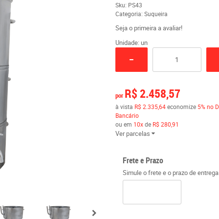
Sku:
PS43
Categoria:
Suqueira
Seja o primeira a avaliar!
Unidade: un
R$ 2.458,57
por
à vista
R$ 2.335,64
economize
5%
no D
Bancário
ou em
10x
de
R$ 280,91
Ver parcelas
Frete e Prazo
Simule o frete e o prazo de entreg