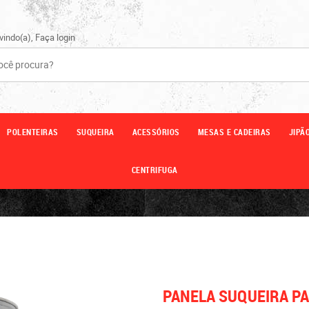
vindo(a),
Faça login
POLENTEIRAS
SUQUEIRA
ACESSÓRIOS
MESAS E CADEIRAS
JIPÃ
CENTRIFUGA
PANELA SUQUEIRA P